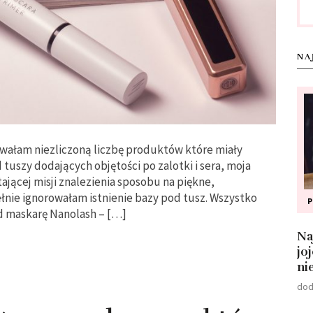
NA
wałam niezliczoną liczbę produktów które miały
 tuszy dodających objętości po zalotki i sera, moja
jącej misji znalezienia sposobu na piękne,
nie ignorowałam istnienie bazy pod tusz. Wszystko
od maskarę Nanolash – […]
Na
jo
ni
dod