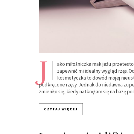
J
ako miłośniczka makijażu przetesto
zapewnić mi idealny wygląd rzęs. Od
kosmetyczka to dowód mojej nieusta
podkręcone rzęsy. Jednak do niedawna zupeł
zmieniło się, kiedy natknęłam się na bazę p
CZYTAJ WIĘCEJ