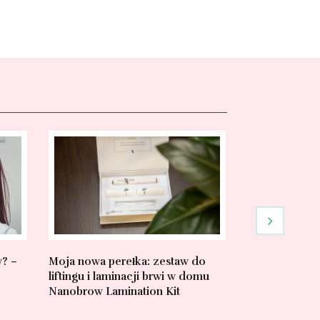
y? –
Moja nowa perełka: zestaw do
Czy warto kup
liftingu i laminacji brwi w domu
marki Erboria
Nanobrow Lamination Kit