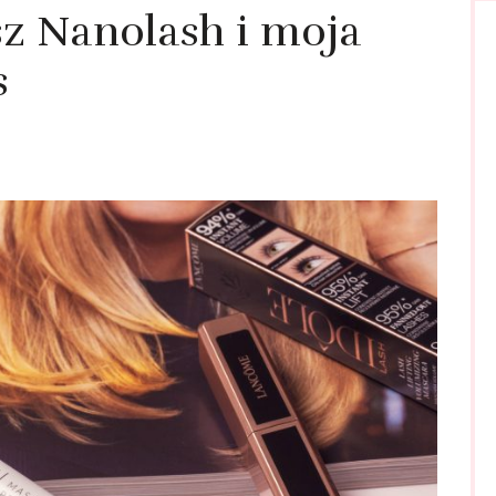
sz Nanolash i moja
s