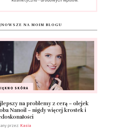
JNOWSZE NA MOIM BLOGU
PIĘKNO
SKÓRA
jlepszy na problemy z cerą – olejek
joba Nanoil – nigdy więcej krostek i
edoskonałości
any przez:
Kasia