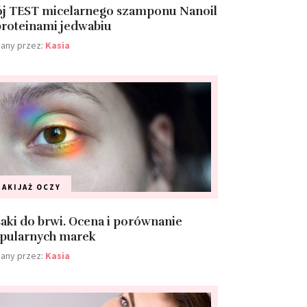
j TEST micelarnego szamponu Nanoil
proteinami jedwabiu
any przez:
Kasia
AKIJAŻ
OCZY
saki do brwi. Ocena i porównanie
pularnych marek
any przez:
Kasia