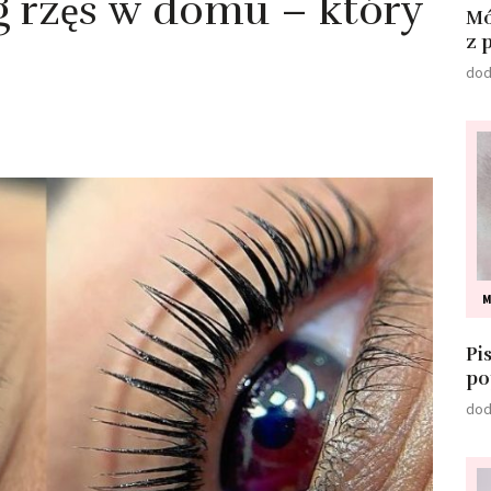
ng rzęs w domu – który
Mó
z 
dod
M
Pi
po
dod