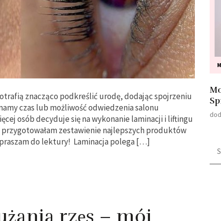
M
Mo
potrafią znacząco podkreślić urodę, dodając spojrzeniu
Sp
 mamy czas lub możliwość odwiedzenia salonu
dod
cej osób decyduje się na wykonanie laminacji i liftingu
s przygotowałam zestawienie najlepszych produktów
 Zapraszam do lektury! Laminacja polega […]
Szu
użania rzęs – mój