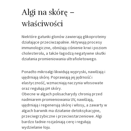
Algi na skórę –
właściwości
Niektóre gatunki glonów zawierają glikoproteiny
działające przeciwzapalnie. Aktywują procesy
immunologiczne, obniżają ciśnienie krwi i poziom
cholesterolu, a także łagodzą negatywne skutki
działania promieniowania ultrafioletowego.
Ponadto mikroalgi likwidują wypryski, nawilżają i
ujędrniają skórę. Poprawiają jej jędrność i
elastyczność, wzmacniają naczynia włosowate
oraz regulują pH skóry.
Obecne w algach polisacharydy chronią przed
nadmiarem promieniowania UV, nawilżają,
ujędrniają i regenerują skórę i włosy, a zawarty w
algach barwnik ma działanie detoksykacyjne,
przeciwgrzybiczne i przeciwstarzeniowe. Algi
bardzo ładnie rozjaśniają cerę i regulują
wydzielanie łoju.