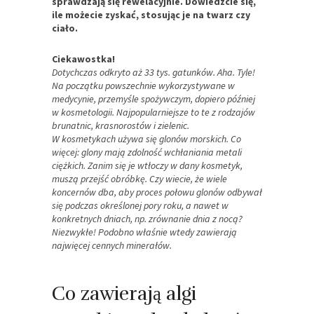
sprawdzają się rewelacyjnie. Dowiedzcie się,
ile możecie zyskać, stosując je na twarz czy
ciało.
Ciekawostka!
Dotychczas odkryto aż 33 tys. gatunków. Aha. Tyle!
Na początku powszechnie wykorzystywane w
medycynie, przemyśle spożywczym, dopiero później
w kosmetologii. Najpopularniejsze to te z rodzajów
brunatnic, krasnorostów i zielenic.
W kosmetykach używa się glonów morskich. Co
więcej: glony mają zdolność wchłaniania metali
ciężkich. Zanim się je wtłoczy w dany kosmetyk,
muszą przejść obróbkę. Czy wiecie, że wiele
koncernów dba, aby proces połowu glonów odbywał
się podczas określonej pory roku, a nawet w
konkretnych dniach, np. zrównanie dnia z nocą?
Niezwykłe! Podobno właśnie wtedy zawierają
najwięcej cennych minerałów.
Co zawierają algi