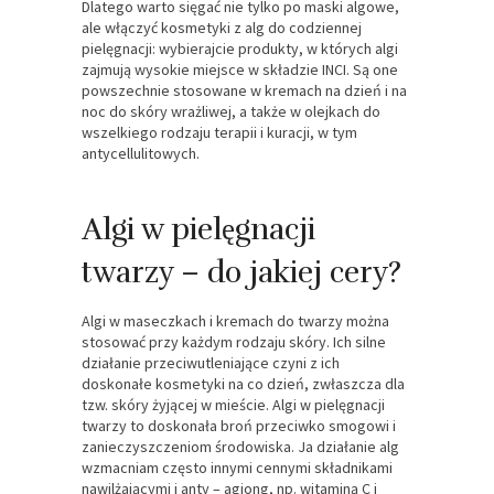
Dlatego warto sięgać nie tylko po maski algowe,
ale włączyć kosmetyki z alg do codziennej
pielęgnacji: wybierajcie produkty, w których algi
zajmują wysokie miejsce w składzie INCI. Są one
powszechnie stosowane w kremach na dzień i na
noc do skóry wrażliwej, a także w olejkach do
wszelkiego rodzaju terapii i kuracji, w tym
antycellulitowych.
Algi w pielęgnacji
twarzy – do jakiej cery?
Algi w maseczkach i kremach do twarzy można
stosować przy każdym rodzaju skóry. Ich silne
działanie przeciwutleniające czyni z ich
doskonałe kosmetyki na co dzień, zwłaszcza dla
tzw. skóry żyjącej w mieście. Algi w pielęgnacji
twarzy to doskonała broń przeciwko smogowi i
zanieczyszczeniom środowiska. Ja działanie alg
wzmacniam często innymi cennymi składnikami
nawilżającymi i anty – agiong, np. witaminą C i