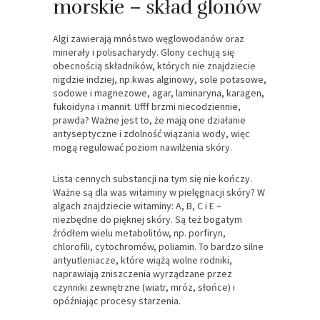
morskie – skład glonów
Algi zawierają mnóstwo węglowodanów oraz
minerały i polisacharydy. Glony cechują się
obecnością składników, których nie znajdziecie
nigdzie indziej, np.kwas alginowy, sole potasowe,
sodowe i magnezowe, agar, laminaryna, karagen,
fukoidyna i mannit. Ufff brzmi niecodziennie,
prawda? Ważne jest to, że mają one działanie
antyseptyczne i zdolność wiązania wody, więc
mogą regulować poziom nawilżenia skóry.
Lista cennych substancji na tym się nie kończy.
Ważne są dla was witaminy w pielęgnacji skóry? W
algach znajdziecie witaminy: A, B, C i E –
niezbędne do pięknej skóry. Są też bogatym
źródłem wielu metabolitów, np. porfiryn,
chlorofili, cytochromów, poliamin. To bardzo silne
antyutleniacze, które wiążą wolne rodniki,
naprawiają zniszczenia wyrządzane przez
czynniki zewnętrzne (wiatr, mróz, słońce) i
opóźniając procesy starzenia.