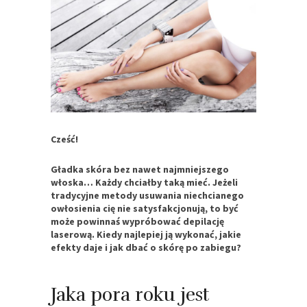
Cześć!
Gładka skóra bez nawet najmniejszego
włoska… Każdy chciałby taką mieć. Jeżeli
tradycyjne metody usuwania niechcianego
owłosienia cię nie satysfakcjonują, to być
może powinnaś wypróbować depilację
laserową. Kiedy najlepiej ją wykonać, jakie
efekty daje i jak dbać o skórę po zabiegu?
Jaka pora roku jest