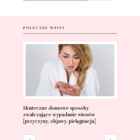
POLECANE WPISY
Skuteczne domowe sposoby
Jak wyglą
zwalczające wypadanie włosów
Charakter
[przyczyny, objawy, pielęgnacja]