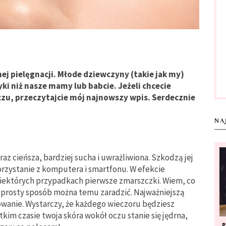
j pielęgnacji. Młode dziewczyny (takie jak my)
i niż nasze mamy lub babcie. Jeżeli chcecie
czu, przeczytajcie mój najnowszy wpis. Serdecznie
NA
oraz cieńsza, bardziej sucha i uwrażliwiona. Szkodzą jej
orzystanie z komputera i smartfonu. W efekcie
 w niektórych przypadkach pierwsze zmarszczki. Wiem, co
prosty sposób można temu zaradzić. Najważniejszą
owanie. Wystarczy, że każdego wieczoru będziesz
tkim czasie twoja skóra wokół oczu stanie się jędrna,