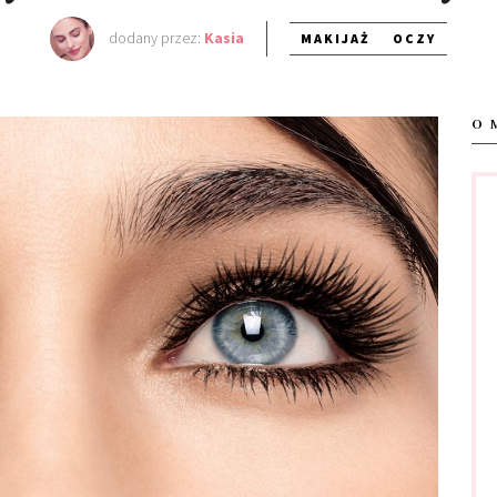
dodany przez:
Kasia
MAKIJAŻ
OCZY
O 