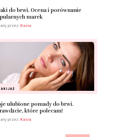
saki do brwi. Ocena i porównanie
pularnych marek
any przez:
Kasia
AKIJAŻ
je ulubione pomady do brwi.
rawdźcie, które polecam!
any przez:
Kasia