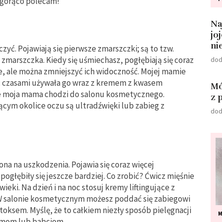
i gorąco polecam!
Na
jo
ni
yć. Pojawiają się pierwsze zmarszczki; są to tzw.
 zmarszczka. Kiedy się uśmiechasz, pogłębiają się coraz
dod
nie, ale można zmniejszyć ich widoczność. Mojej mamie
ń; czasami używała go wraz z kremem z kwasem
Mó
ce moja mama chodzi do salonu kosmetycznego.
z 
ącym okolice oczu są ultradźwięki lub zabieg z
dod
żona na uszkodzenia. Pojawia się coraz więcej
pogłębiły się jeszcze bardziej. Co zrobić? Ćwicz mięśnie
wieki. Na dzień i na noc stosuj kremy liftingujące z
 W salonie kosmetycznym możesz poddać się zabiegowi
ksem. Myślę, że to całkiem niezły sposób pielęgnacji
M
amom lub babciom.