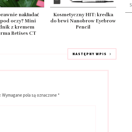
Szu
prawnie nakładać
Kosmetyczny HIT: kredka
pod oczy? Mini
do brwi Nanobrow Eyebrow
dnik z kremem
Pencil
rma Retises CT
NASTĘPNY WPIS
.
Wymagane pola są oznaczone
*