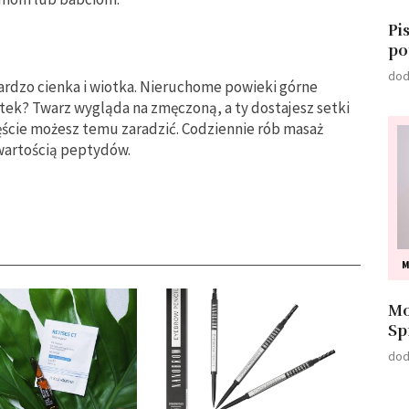
Pi
po
dod
bardzo cienka i wiotka. Nieruchome powieki górne
utek? Twarz wygląda na zmęczoną, a ty dostajesz setki
zęście możesz temu zaradzić. Codziennie rób masaż
artością peptydów.
M
Mo
Sp
dod