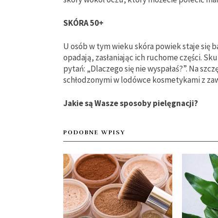
SKÓRA 50+
U osób w tym wieku skóra powiek staje się 
opadają, zasłaniając ich ruchome części. Sk
pytań: „Dlaczego się nie wyspałaś?”. Na szc
schłodzonymi w lodówce kosmetykami z zaw
Jakie są Wasze sposoby pielęgnacji?
PODOBNE WPISY