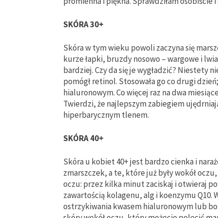
promienna i piękna. Sprawdziłam osobiście 
SKÓRA 30+
Skóra w tym wieku powoli zaczyna się marszcz
kurze łapki, bruzdy nosowo – wargowe i lwia
bardziej. Czy da się je wygładzić? Niestety 
pomógł retinol. Stosowała go co drugi dzie
hialuronowym. Co więcej raz na dwa miesią
Twierdzi, że najlepszym zabiegiem ujędrniaj
hiperbarycznym tlenem.
SKÓRA 40+
Skóra u kobiet 40+ jest bardzo cienka i nara
zmarszczek, a te, które już były wokół oczu, 
oczu: przez kilka minut zaciskaj i otwieraj po
zawartością kolagenu, alg i koenzymu Q10.
ostrzykiwania kwasem hialuronowym lub boto
skóry wokół oczu, który możecie polecić m