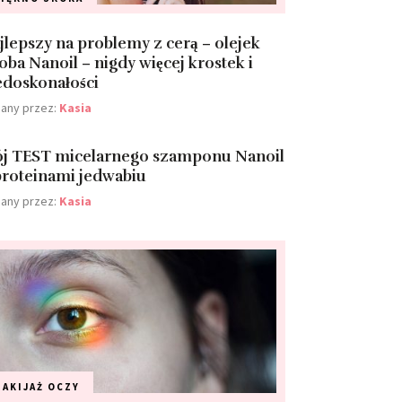
jlepszy na problemy z cerą – olejek
joba Nanoil – nigdy więcej krostek i
edoskonałości
any przez:
Kasia
j TEST micelarnego szamponu Nanoil
proteinami jedwabiu
any przez:
Kasia
AKIJAŻ
OCZY