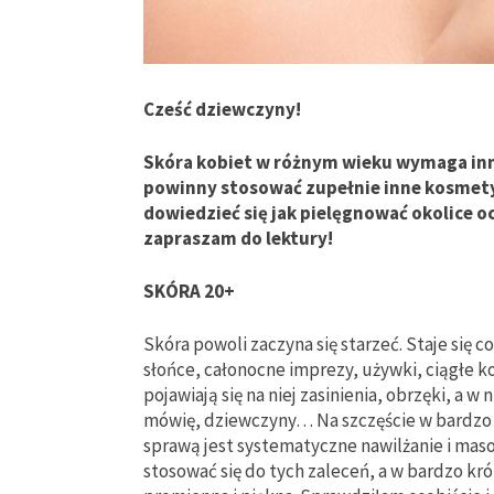
Cześć dziewczyny!
Skóra kobiet w różnym wieku wymaga inne
powinny stosować zupełnie inne kosmetyk
dowiedzieć się jak pielęgnować okolice o
zapraszam do lektury!
SKÓRA 20+
Skóra powoli zaczyna się starzeć. Staje się c
słońce, całonocne imprezy, używki, ciągłe k
pojawiają się na niej zasinienia, obrzęki, a
mówię, dziewczyny… Na szczęście w bardzo 
sprawą jest systematyczne nawilżanie i mas
stosować się do tych zaleceń, a w bardzo kró