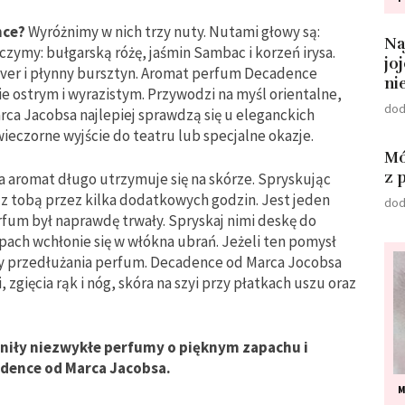
nce?
Wyróżnimy w nich trzy nuty. Nutami głowy są:
Na
liczymy: bułgarską różę, jaśmin Sambac i korzeń irysa.
jo
etiver i płynny bursztyn. Aromat perfum Decadence
ni
ie ostrym i wyrazistym. Przywodzi na myśl orientalne,
dod
ca Jacobsa najlepiej sprawdzą się u eleganckich
wieczorne wyjście do teatru lub specjalne okazje.
Mó
z 
 aromat długo utrzymuje się na skórze. Spryskując
ą z tobą przez kilka dodatkowych godzin. Jest jeden
dod
rfum był naprawdę trwały. Spryskaj nimi deskę do
pach wchłonie się w włókna ubrań. Jeżeli ten pomysł
y przedłużania perfum. Decadence od Marca Jocobsa
, zgięcia rąk i nóg, skóra na szyi przy płatkach uszu oraz
łniły niezwykłe perfumy o pięknym zapachu i
adence od Marca Jacobsa.
M