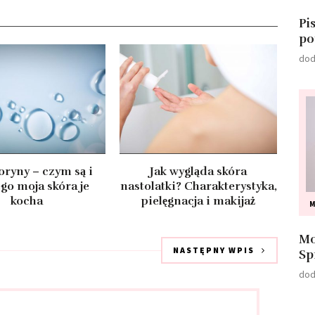
Pi
po
dod
ryny – czym są i
Jak wygląda skóra
go moja skóra je
nastolatki? Charakterystyka,
kocha
pielęgnacja i makijaż
M
Mo
NASTĘPNY WPIS
Sp
dod