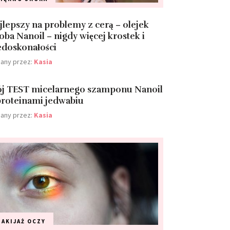
jlepszy na problemy z cerą – olejek
joba Nanoil – nigdy więcej krostek i
edoskonałości
any przez:
Kasia
j TEST micelarnego szamponu Nanoil
proteinami jedwabiu
any przez:
Kasia
AKIJAŻ
OCZY