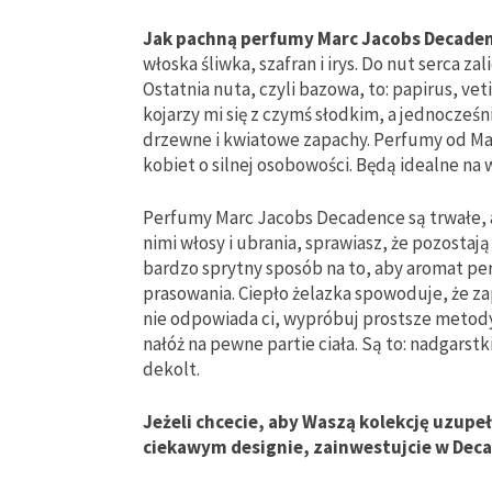
Jak pachną perfumy Marc Jacobs Decade
włoska śliwka, szafran i irys. Do nut serca za
Ostatnia nuta, czyli bazowa, to: papirus, v
kojarzy mi się z czymś słodkim, a jednocześn
drzewne i kwiatowe zapachy. Perfumy od Mar
kobiet o silnej osobowości. Będą idealne na 
Perfumy Marc Jacobs Decadence są trwałe, a
nimi włosy i ubrania, sprawiasz, że pozostaj
bardzo sprytny sposób na to, aby aromat pe
prasowania. Ciepło żelazka spowoduje, że za
nie odpowiada ci, wypróbuj prostsze metod
nałóż na pewne partie ciała. Są to: nadgarstki
dekolt.
Jeżeli chcecie, aby Waszą kolekcję uzupe
ciekawym designie, zainwestujcie w Dec