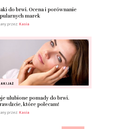
saki do brwi. Ocena i porównanie
pularnych marek
any przez:
Kasia
AKIJAŻ
je ulubione pomady do brwi.
rawdźcie, które polecam!
any przez:
Kasia