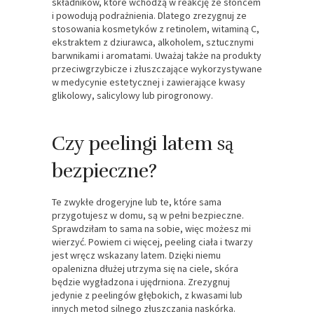
składników, które wchodzą w reakcję ze słońcem
i powodują podrażnienia. Dlatego zrezygnuj ze
stosowania kosmetyków z retinolem, witaminą C,
ekstraktem z dziurawca, alkoholem, sztucznymi
barwnikami i aromatami. Uważaj także na produkty
przeciwgrzybicze i złuszczające wykorzystywane
w medycynie estetycznej i zawierające kwasy
glikolowy, salicylowy lub pirogronowy.
Czy peelingi latem są
bezpieczne?
Te zwykłe drogeryjne lub te, które sama
przygotujesz w domu, są w pełni bezpieczne.
Sprawdziłam to sama na sobie, więc możesz mi
wierzyć. Powiem ci więcej, peeling ciała i twarzy
jest wręcz wskazany latem. Dzięki niemu
opalenizna dłużej utrzyma się na ciele, skóra
będzie wygładzona i ujędrniona. Zrezygnuj
jedynie z peelingów głębokich, z kwasami lub
innych metod silnego złuszczania naskórka.