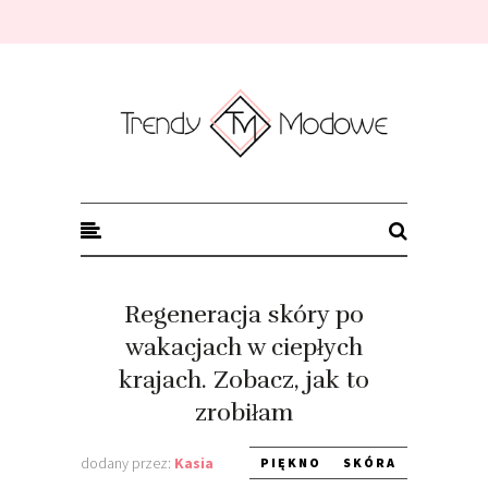
Trendy modowe
Regeneracja skóry po
wakacjach w ciepłych
krajach. Zobacz, jak to
zrobiłam
dodany przez:
Kasia
PIĘKNO
SKÓRA