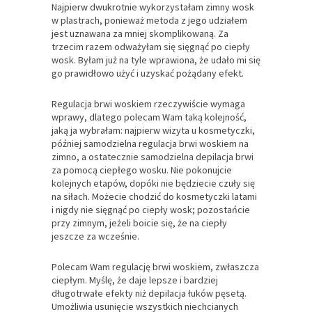
Najpierw dwukrotnie wykorzystałam zimny wosk
w plastrach, ponieważ metoda z jego udziałem
jest uznawana za mniej skomplikowaną. Za
trzecim razem odważyłam się sięgnąć po ciepły
wosk. Byłam już na tyle wprawiona, że udało mi się
go prawidłowo użyć i uzyskać pożądany efekt.
Regulacja brwi woskiem rzeczywiście wymaga
wprawy, dlatego polecam Wam taką kolejność,
jaką ja wybrałam: najpierw wizyta u kosmetyczki,
później samodzielna regulacja brwi woskiem na
zimno, a ostatecznie samodzielna depilacja brwi
za pomocą ciepłego wosku. Nie pokonujcie
kolejnych etapów, dopóki nie będziecie czuły się
na siłach. Możecie chodzić do kosmetyczki latami
i nigdy nie sięgnąć po ciepły wosk; pozostańcie
przy zimnym, jeżeli boicie się, że na ciepły
jeszcze za wcześnie.
Polecam Wam regulację brwi woskiem, zwłaszcza
ciepłym. Myślę, że daje lepsze i bardziej
długotrwałe efekty niż depilacja łuków pęsetą.
Umożliwia usunięcie wszystkich niechcianych