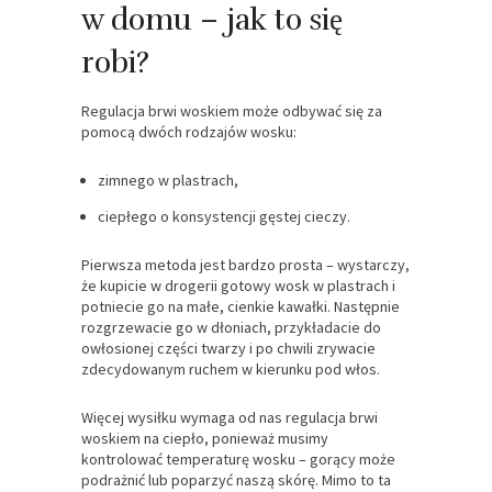
w domu – jak to się
robi?
Regulacja brwi woskiem może odbywać się za
pomocą dwóch rodzajów wosku:
zimnego w plastrach,
ciepłego o konsystencji gęstej cieczy.
Pierwsza metoda jest bardzo prosta – wystarczy,
że kupicie w drogerii gotowy wosk w plastrach i
potniecie go na małe, cienkie kawałki. Następnie
rozgrzewacie go w dłoniach, przykładacie do
owłosionej części twarzy i po chwili zrywacie
zdecydowanym ruchem w kierunku pod włos.
Więcej wysiłku wymaga od nas regulacja brwi
woskiem na ciepło, ponieważ musimy
kontrolować temperaturę wosku – gorący może
podrażnić lub poparzyć naszą skórę. Mimo to ta