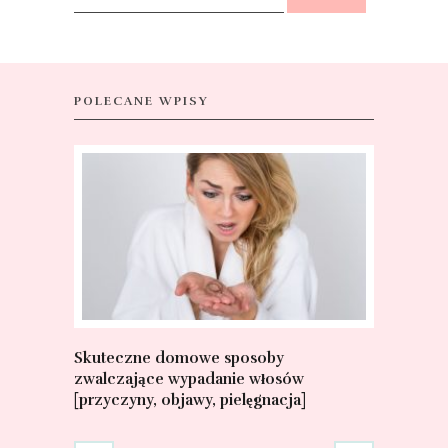
POLECANE WPISY
Skuteczne domowe sposoby
Jak wyglą
zwalczające wypadanie włosów
Charakter
[przyczyny, objawy, pielęgnacja]