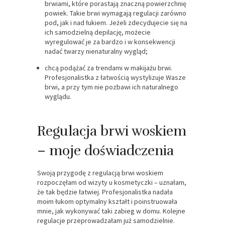
brwiami, które porastają znaczną powierzchnię
powiek. Takie brwi wymagają regulacji zarówno
pod, jak i nad łukiem. Jeżeli zdecydujecie się na
ich samodzielną depilację, możecie
wyregulować je za bardzo i w konsekwencji
nadać twarzy nienaturalny wygląd;
chcą podążać za trendami w makijażu brwi.
Profesjonalistka z łatwością wystylizuje Wasze
brwi, a przy tym nie pozbawi ich naturalnego
wyglądu.
Regulacja brwi woskiem
– moje doświadczenia
Swoją przygodę z regulacją brwi woskiem
rozpoczęłam od wizyty u kosmetyczki – uznałam,
że tak będzie łatwiej. Profesjonalistka nadała
moim łukom optymalny kształt i poinstruowała
mnie, jak wykonywać taki zabieg w domu. Kolejne
regulacje przeprowadzałam już samodzielnie.