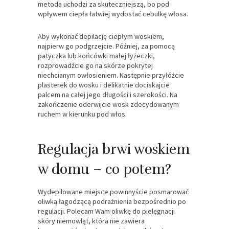
metoda uchodzi za skuteczniejszą, bo pod
wpływem ciepła łatwiej wydostać cebulkę włosa.
Aby wykonać depilację ciepłym woskiem,
najpierw go podgrzejcie. Później, za pomocą
patyczka lub końcówki małej łyżeczki,
rozprowadźcie go na skórze pokrytej
niechcianym owłosieniem. Następnie przyłóżcie
plasterek do wosku i delikatnie dociskajcie
palcem na całej jego długości i szerokości. Na
zakończenie oderwijcie wosk zdecydowanym
ruchem w kierunku pod włos.
Regulacja brwi woskiem
w domu – co potem?
Wydepilowane miejsce powinnyście posmarować
oliwką łagodzącą podrażnienia bezpośrednio po
regulacji. Polecam Wam oliwkę do pielęgnacji
skóry niemowląt, która nie zawiera