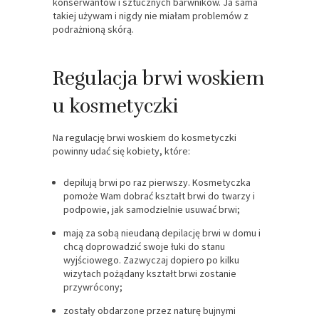
konserwantów i sztucznych barwników. Ja sama
takiej używam i nigdy nie miałam problemów z
podrażnioną skórą.
Regulacja brwi woskiem
u kosmetyczki
Na regulację brwi woskiem do kosmetyczki
powinny udać się kobiety, które:
depilują brwi po raz pierwszy. Kosmetyczka
pomoże Wam dobrać kształt brwi do twarzy i
podpowie, jak samodzielnie usuwać brwi;
mają za sobą nieudaną depilację brwi w domu i
chcą doprowadzić swoje łuki do stanu
wyjściowego. Zazwyczaj dopiero po kilku
wizytach pożądany kształt brwi zostanie
przywrócony;
zostały obdarzone przez naturę bujnymi