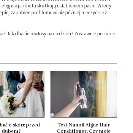
pielęgnacja i dieta skutkują osłabieniem pasm. Wtedy
Lepiej zapobiec problemowi niż później męczyć się z
i? Jak dbacie o włosy na co dzień? Zostawcie po sobie
bać o skórę przed
Test Nanoil Algae Hair
ślubem?
Conditioner. Czy moje