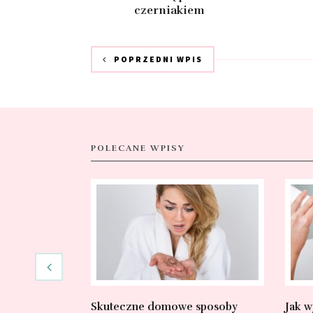
czerniakiem
POPRZEDNI WPIS
POLECANE WPISY
Skuteczne domowe sposoby
Jak w