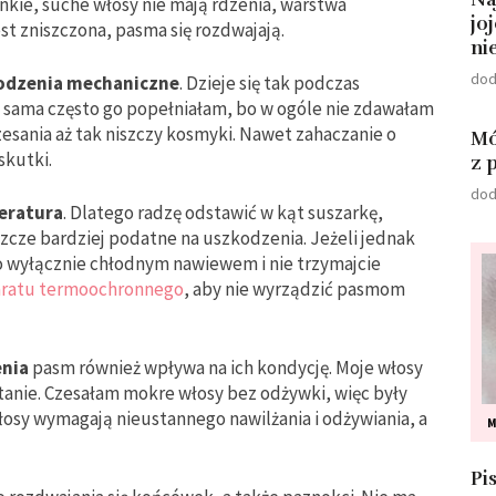
ienkie, suche włosy nie mają rdzenia, warstwa
jo
est zniszczona, pasma się rozdwajają.
ni
dod
odzenia mechaniczne
. Dzieje się tak podczas
d i sama często go popełniałam, bo w ogóle nie zdawałam
esania aż tak niszczy kosmyki. Nawet zahaczanie o
Mó
skutki.
z 
dod
eratura
. Dlatego radzę odstawić w kąt suszarkę,
zcze bardziej podatne na uszkodzenia. Jeżeli jednak
to wyłącznie chłodnym nawiewem i nie trzymajcie
ratu termoochronnego
, aby nie wyrządzić pasmom
enia
pasm również wpływa na ich kondycję. Moje włosy
tanie. Czesałam mokre włosy bez odżywki, więc były
włosy wymagają nieustannego nawilżania i odżywiania, a
M
Pi