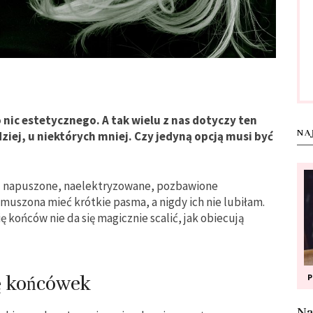
 nic estetycznego. A tak wielu z nas dotyczy ten
NA
ziej, u niektórych mniej. Czy jedyną opcją musi być
są napuszone, naelektryzowane, pozbawione
zmuszona mieć krótkie pasma, a nigdy ich nie lubiłam.
 końców nie da się magicznie scalić, jak obiecują
ę końcówek
Na