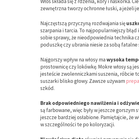
Włos składa się z rdzenia, kory i naskórka. C
zewnętrzna tworzy ochronne łuski, a jeżeli j
Najczęstszą przyczyną rozdwajania się
uszk
szarpania i tarcia. To najpopularniejszy błą
sobie sprawy, że nieodpowiednia technika cz
poduszkę czy ubrania niesie za sobą fatalne 
Najgorszy wpływ na włosy ma
wysoka temp
prostownicę czy lokówkę. Mokre włosy są jes
jesteście zwolenniczkami suszenia, róbcie 
suszarki blisko głowy. Zawsze używam
prepa
szkód.
Brak odpowiedniego nawilżenia i odżywi
są farbowane, więc były w jeszcze gorszym s
jeszcze bardziej osłabione. Pamiętajcie, że 
w szczególności te po koloryzacji.