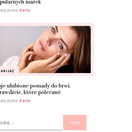
pularnych marek
any przez:
Kasia
AKIJAŻ
je ulubione pomady do brwi.
rawdźcie, które polecam!
any przez:
Kasia
kaj: