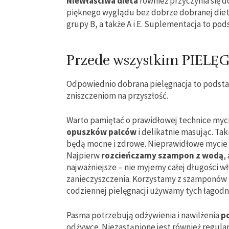
Niewłaściwa dieta
również przyczynia się d
pięknego wyglądu bez dobrze dobranej diety
grupy B, a także A i E. Suplementacja to pods
Przede wszystkim PIEL
Odpowiednio dobrana pielęgnacja to podst
zniszczeniom na przyszłość.
Warto pamiętać o prawidłowej technice myc
opuszków palców
i delikatnie masując. Ta
będą mocne i zdrowe. Nieprawidłowe mycie s
Najpierw
rozcieńczamy szampon z wodą
,
najważniejsze – nie myjemy całej długości wł
zanieczyszczenia. Korzystamy z szamponów z
codziennej pielęgnacji używamy tych łagodn
Pasma potrzebują odżywienia i nawilżenia
p
odżywce. Niezastąpione jest również regula