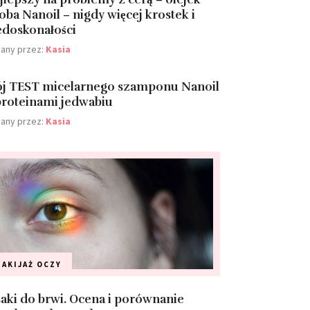
joba Nanoil – nigdy więcej krostek i
edoskonałości
any przez:
Kasia
j TEST micelarnego szamponu Nanoil
proteinami jedwabiu
any przez:
Kasia
AKIJAŻ
OCZY
saki do brwi. Ocena i porównanie