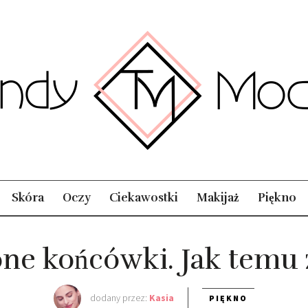
Skóra
Oczy
Ciekawostki
Makijaż
Piękno
ne końcówki. Jak temu 
dodany przez:
Kasia
PIĘKNO