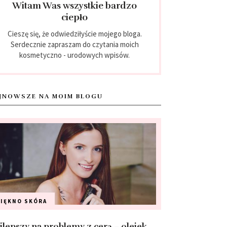
Witam Was wszystkie bardzo
ciepło
Cieszę się, że odwiedziłyście mojego bloga.
Serdecznie zapraszam do czytania moich
kosmetyczno - urodowych wpisów.
JNOWSZE NA MOIM BLOGU
PIĘKNO
SKÓRA
jlepszy na problemy z cerą – olejek