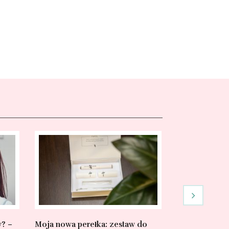
y? –
Moja nowa perełka: zestaw do
Czy warto kup