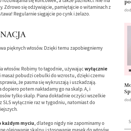
o rozdwajania się końcówek, a także paznokci. Nie ma
po
. Zdrowo się odżywiajcie, pamiętajcie o witaminach z
dod
tawa! Regularnie sięgajcie po cynk i żelazo.
ĘGNACJA
awa pięknych włosów. Dzięki temu zapobiegniemy
ia włosów. Robimy to łagodnie, używając
wyłącznie
M
ki masaż pobudzi cebulki do wzrostu, dzięki czemu
prawia, że pasma się wykruszają i uszkadzają.
Mo
 a dopiero potem nakładamy go na skalp. A, i
Sp
osów tylko skalp. Piana dokładnie oczyści wszelkie
dod
 SLS wyłącznie raz w tygodniu, natomiast do
iejszych.
Szu
o każdym myciu
, dlatego nigdy nie zapominamy o
rne olejowanie skalpu i stosowanie masek do włosów