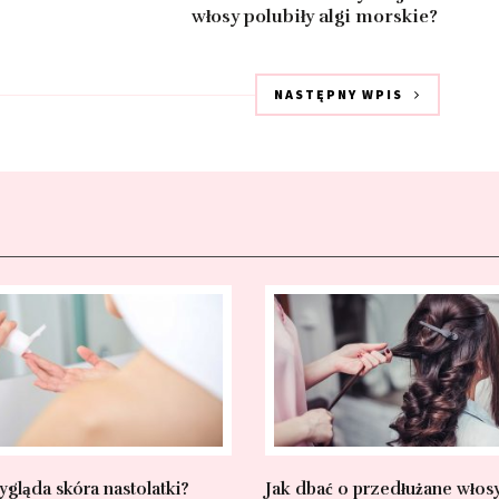
włosy polubiły algi morskie?
NASTĘPNY WPIS
ygląda skóra nastolatki?
Jak dbać o przedłużane włos