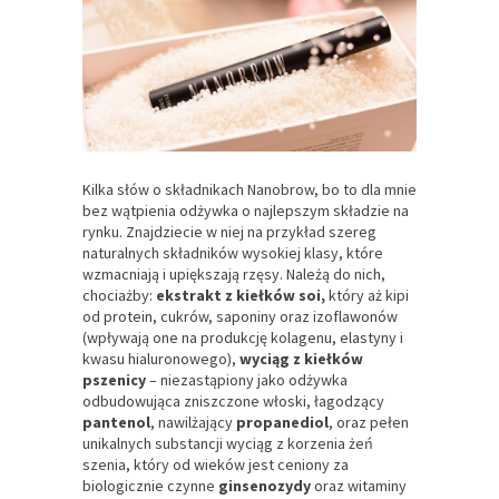
Kilka słów o składnikach Nanobrow, bo to dla mnie
bez wątpienia odżywka o najlepszym składzie na
rynku. Znajdziecie w niej na przykład szereg
naturalnych składników wysokiej klasy, które
wzmacniają i upiększają rzęsy. Należą do nich,
chociażby:
ekstrakt z kiełków soi,
który aż kipi
od protein, cukrów, saponiny oraz izoflawonów
(wpływają one na produkcję kolagenu, elastyny i
kwasu hialuronowego),
wyciąg z kiełków
pszenicy
– niezastąpiony jako odżywka
odbudowująca zniszczone włoski, łagodzący
pantenol
, nawilżający
propanediol
, oraz pełen
unikalnych substancji wyciąg z korzenia żeń
szenia, który od wieków jest ceniony za
biologicznie czynne
ginsenozydy
oraz witaminy