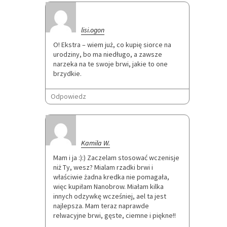
lisi.ogon
O! Ekstra – wiem już, co kupię siorce na
urodziny, bo ma niedługo, a zawsze
narzeka na te swoje brwi, jakie to one
brzydkie.
Odpowiedz
Kamila W.
Mam i ja :):) Zaczelam stosować wczenisje
niż Ty, wesz? Mialam rzadki brwi i
właściwie żadna kredka nie pomagała,
więc kupiłam Nanobrow. Miałam kilka
innych odzywkę wcześniej, ael ta jest
najlepsza. Mam teraz naprawde
relwacyjne brwi, gęste, ciemne i piękne!!