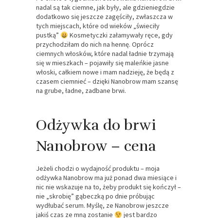
nadal są tak ciemne, jak były, ale gdzieniegdzie
dodatkowo się jeszcze zagęściły, zwłaszcza w
tych miejscach, które od wieków „świeciły
pustką”
Kosmetyczki załamywały ręce, gdy
przychodziłam do nich na hennę. Oprócz
ciemnych włosków, które nadal ładnie trzymają
się w mieszkach – pojawiły się maleńkie jasne
włoski, całkiem nowe i mam nadzieję, że będą z
czasem ciemnieć – dzięki Nanobrow mam szansę
na grube, ładne, zadbane brwi.
Odżywka do brwi
Nanobrow – cena
Jeżeli chodzi o wydajność produktu – moja
odżywka Nanobrow ma już ponad dwa miesiące i
nic nie wskazuje na to, żeby produkt się kończył –
nie „skrobię” gąbeczką po dnie próbując
wydłubać serum. Myślę, ze Nanobrow jeszcze
jakiś czas ze mną zostanie
jest bardzo