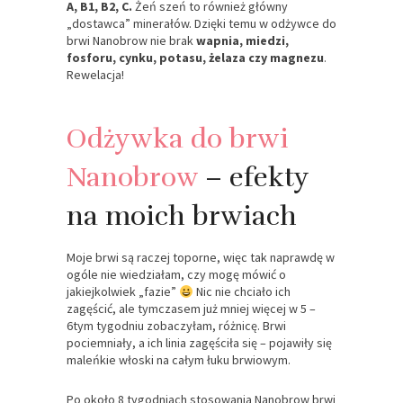
A, B1, B2, C.
Żeń szeń to również główny
„dostawca” minerałów. Dzięki temu w odżywce do
brwi Nanobrow nie brak
wapnia, miedzi,
fosforu, cynku, potasu, żelaza czy magnezu
.
Rewelacja!
Odżywka do brwi
Nanobrow
– efekty
na moich brwiach
Moje brwi są raczej toporne, więc tak naprawdę w
ogóle nie wiedziałam, czy mogę mówić o
jakiejkolwiek „fazie”
Nic nie chciało ich
zagęścić, ale tymczasem już mniej więcej w 5 –
6tym tygodniu zobaczyłam, różnicę. Brwi
pociemniały, a ich linia zagęściła się – pojawiły się
maleńkie włoski na całym łuku brwiowym.
Po około 8 tygodniach stosowania Nanobrow brwi