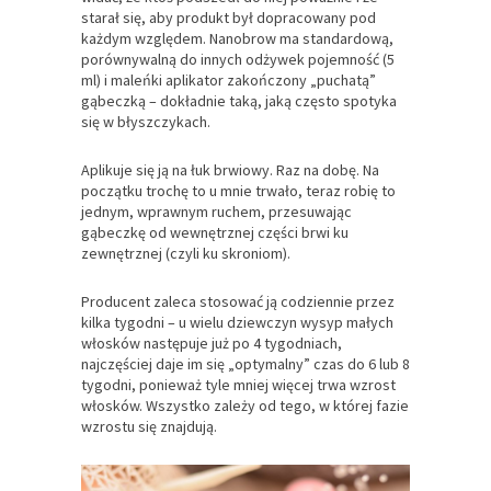
starał się, aby produkt był dopracowany pod
każdym względem. Nanobrow ma standardową,
porównywalną do innych odżywek pojemność (5
ml) i maleńki aplikator zakończony „puchatą”
gąbeczką – dokładnie taką, jaką często spotyka
się w błyszczykach.
Aplikuje się ją na łuk brwiowy. Raz na dobę. Na
początku trochę to u mnie trwało, teraz robię to
jednym, wprawnym ruchem, przesuwając
gąbeczkę od wewnętrznej części brwi ku
zewnętrznej (czyli ku skroniom).
Producent zaleca stosować ją codziennie przez
kilka tygodni – u wielu dziewczyn wysyp małych
włosków następuje już po 4 tygodniach,
najczęściej daje im się „optymalny” czas do 6 lub 8
tygodni, ponieważ tyle mniej więcej trwa wzrost
włosków. Wszystko zależy od tego, w której fazie
wzrostu się znajdują.