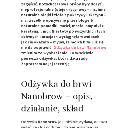
zagęścić. Dotychczasowe próby były dosyć…
nieprofesjonalne (olejek rycynowy – nic, inne
naturalne olejki i zioła z pokrzywy i skrzypu –
nic; wszelkie opisywane przez blogerki
naturalne pomadki, maści, masła, ampułki z
keratyną… nic). Niestety po wszystkich tych
dziwnych kuracjach wyciągnęłam wniosek –
jak się okazało – mylny, że moich brwi już się
nie da poprawić.
Odżywka do brwi Nanobrow
zmieniła to wyobrażenie. To właściwie
pierwsza odżywka, która dała radę.
Zapraszam na jej recenzję.
Odżywka do brwi
Nanobrow – opis,
działanie, skład
Odżywka
Nanobrow
jest pięknie wydana, od razu
widać, że ktoś podszedł do niej poważnie i że