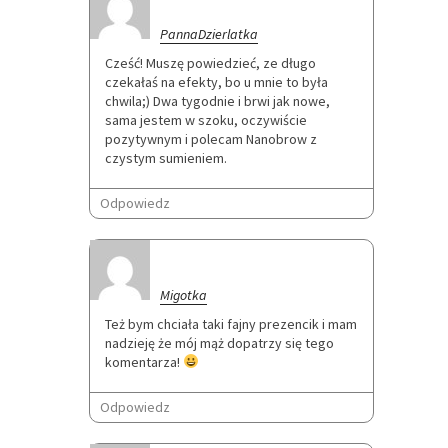
PannaDzierlatka
Cześć! Muszę powiedzieć, ze długo
czekałaś na efekty, bo u mnie to była
chwila;) Dwa tygodnie i brwi jak nowe,
sama jestem w szoku, oczywiście
pozytywnym i polecam Nanobrow z
czystym sumieniem.
Odpowiedz
Migotka
Też bym chciała taki fajny prezencik i mam
nadzieję że mój mąż dopatrzy się tego
komentarza!
Odpowiedz